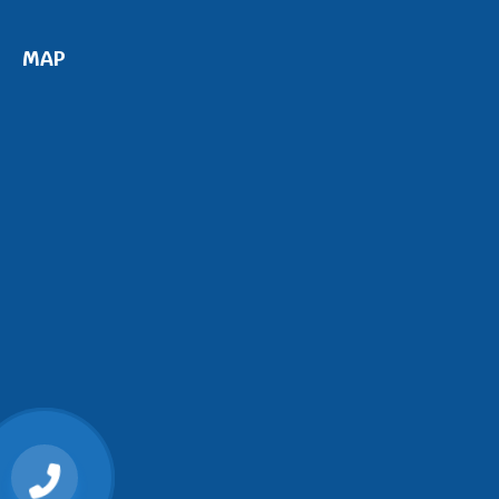
MAP
0868107515