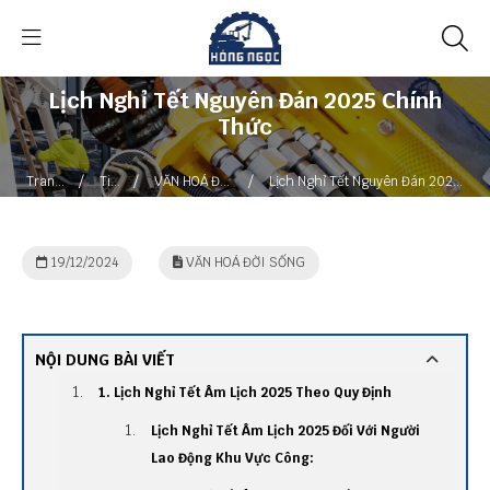
Lịch Nghỉ Tết Nguyên Đán 2025 Chính
Thức
/
/
/
Trang
Tin
VĂN HOÁ ĐỜI
Lịch Nghỉ Tết Nguyên Đán 2025
chủ
tức
SỐNG
Chính Thức
19/12/2024
VĂN HOÁ ĐỜI SỐNG
NỘI DUNG BÀI VIẾT
1. Lịch Nghỉ Tết Âm Lịch 2025 Theo Quy Định
Lịch Nghỉ Tết Âm Lịch 2025 Đối Với Người
Lao Động Khu Vực Công: