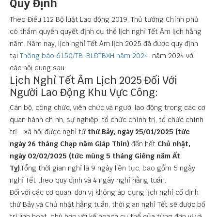
Quy Định
Theo Điều 112 Bộ luật Lao động 2019, Thủ tướng Chính phủ
có thẩm quyền quyết định cụ thể lịch nghỉ Tết Âm lịch hằng
năm. Năm nay, lịch nghỉ Tết Âm lịch 2025 đã được quy định
tại
Thông báo 6150/TB-BLĐTBXH năm 2024
năm 2024 với
các nội dung sau:
Lịch Nghỉ Tết Âm Lịch 2025 Đối Với
Người Lao Động Khu Vực Công:
Cán bộ, công chức, viên chức và người lao động trong các cơ
quan hành chính, sự nghiệp, tổ chức chính trị, tổ chức chính
trị - xã hội được nghỉ từ
thứ Bảy, ngày 25/01/2025 (tức
ngày 26 tháng Chạp năm Giáp Thìn)
đến hết
Chủ nhật,
ngày 02/02/2025 (tức mùng 5 tháng Giêng năm Ất
Tỵ)
.Tổng thời gian nghỉ là 9 ngày liên tục, bao gồm 5 ngày
nghỉ Tết theo quy định và 4 ngày nghỉ hằng tuần.
Đối với các cơ quan, đơn vị không áp dụng lịch nghỉ cố định
thứ Bảy và Chủ nhật hằng tuần, thời gian nghỉ Tết sẽ được bố
trí linh hoạt, phù hợp với kế hoạch cụ thể của từng đơn vị và