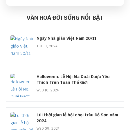
Ngày Cựu Chiến Binh Việt Nam 06/12
VĂN HOÁ ĐỜI SỐNG NỔI BẬT
SUN 12, 2024
Ngày Nhà giáo Việt Nam 20/11
TUE 11, 2024
Halloween: Lễ Hội Ma Quái Được Yêu
Thích Trên Toàn Thế Giới
WED 10, 2024
Lùi thời gian lễ hội chọi trâu Đồ Sơn năm
2024
WED 09, 2024