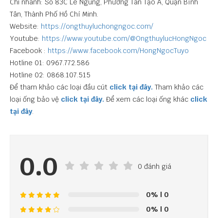
Chi nhánh: Số 83C Lê Ngung, Phường Tân Tạo A, Quận Bình
Tân, Thành Phố Hồ Chí Minh.
Website:
https://ongthuyluchongngoc.com/
Youtube:
https://www.youtube.com/@OngthuylucHongNgoc
Facebook :
https://www.facebook.com/HongNgocTuyo
Hotline 01: 0967.772.586
Hotline 02: 0868.107.515
Để tham khảo các loại đầu cút
click tại đây.
Tham khảo các
loại ống bảo vệ
click tại đây.
Để xem các loại ống khác
click
tại đây
.
0.0
0 đánh giá
0%
| 0
0%
| 0