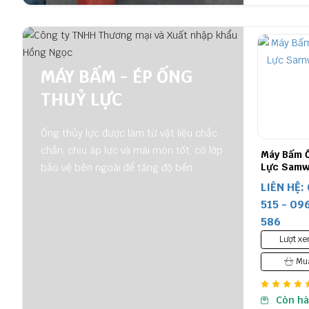
MÁY BẤM - ÉP ỐNG
THUỶ LỰC
Ống thủy lực được làm từ vật liệu chắc
chắn, chịu áp lực và mài mòn tốt, có lớp
Máy Bấm 
Lực Samw
bảo vệ bên ngoài để tăng độ bền.
LIÊN HỆ:
515 - 09
586
Lượt xe
Mua
Còn h