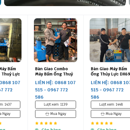
Máy Bấm
Bàn Giao Combo
Bàn Giao Máy Bấm
 Thuỷ Lực
Máy Bấm Ống Thuỷ
Ống Thủy Lực DX6
2 Về Bắc
SamwayP32 Lực Về
Về Bình Định
 0868 107
LIÊN HỆ: 0868 107
LIÊN HỆ: 0868 10
Long An
67 772
515 - 0967 772
515 - 0967 772
586
586
m: 1437
Lượt xem: 1139
Lượt xem: 1448
 Ngay
Mua Ngay
Mua Ngay