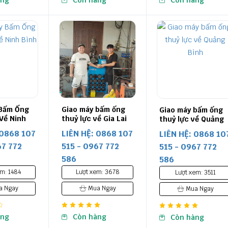
àng
Còn hàng
Còn hàng
 Bấm Ống
Giao máy bấm ống
Giao máy bấm ống
Về Ninh
thuỷ lực về Gia Lai
thuỷ lực về Quảng
Bình
 0868 107
LIÊN HỆ: 0868 107
LIÊN HỆ: 0868 10
67 772
515 - 0967 772
515 - 0967 772
586
586
m: 1484
Lượt xem: 3678
Lượt xem: 3511
 Ngay
Mua Ngay
Mua Ngay
àng
Còn hàng
Còn hàng