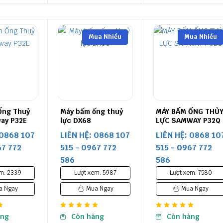
Mua Nhiều
Mua Nhiều
Ống Thuỷ
Máy bấm ống thuỷ
MÁY BẤM ỐNG THỦ
ay P32E
lực DX68
LỰC SAMWAY P32Q
 0868 107
LIÊN HỆ: 0868 107
LIÊN HỆ: 0868 10
67 772
515 - 0967 772
515 - 0967 772
586
586
m: 2339
Lượt xem: 5987
Lượt xem: 7580
 Ngay
Mua Ngay
Mua Ngay
àng
Còn hàng
Còn hàng