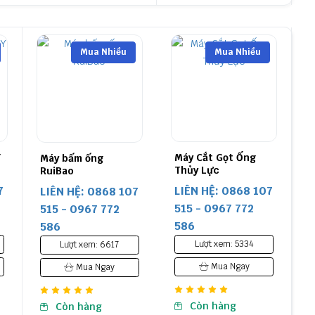
Mua Nhiều
Mua Nhiều
Y
Máy Cắt Gọt Ống
Máy bấm ống
Thủy Lực
RuiBao
7
LIÊN HỆ: 0868 107
LIÊN HỆ: 0868 107
515 - 0967 772
515 - 0967 772
586
586
Lượt xem: 5334
Lượt xem: 6617
Mua Ngay
Mua Ngay
Còn hàng
Còn hàng