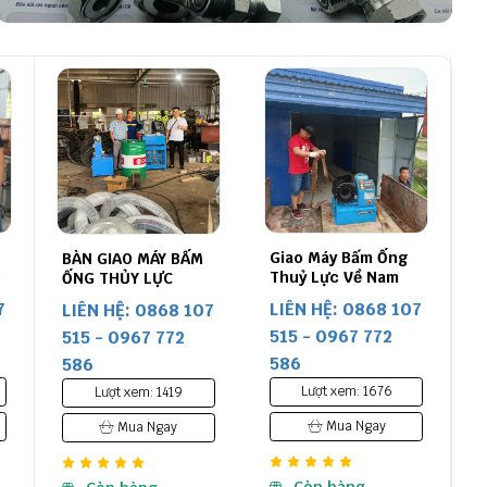
Giao Máy Bấm Ống
BÀN GIAO MÁY BẤM
9
Thuỷ Lực Về Nam
ỐNG THỦY LỰC
Định
SAMWAY P32 TẠI
7
LIÊN HỆ: 0868 107
LIÊN HỆ: 0868 107
THANH TRÌ
515 - 0967 772
515 - 0967 772
586
586
Lượt xem: 1676
Lượt xem: 1419
Mua Ngay
Mua Ngay