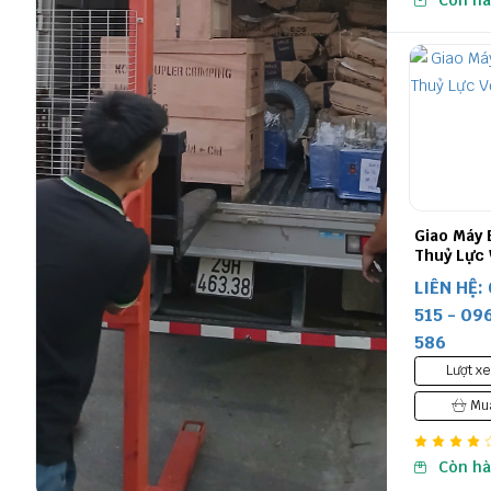
Còn h
Giao Máy
Thuỷ Lực 
Bình
LIÊN HỆ:
515 - 09
586
Lượt xe
Mua
Còn h