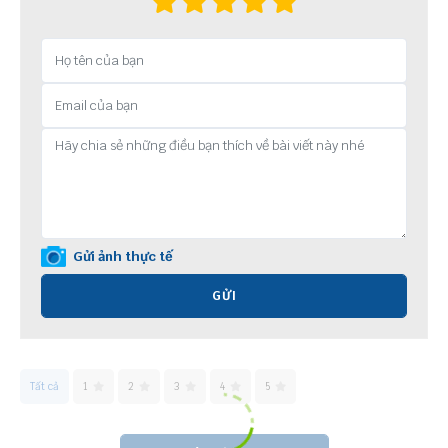
Gửi ảnh thực tế
GỬI
Tất cả
1
2
3
4
5