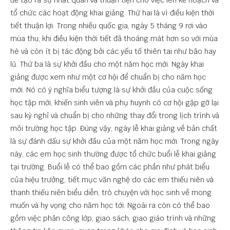
để tạo ra sự nhất quán và thuận tiện cho việc lên kế hoạch và
tổ chức các hoạt động khai giảng. Thứ hai là vì điều kiện thời
tiết thuận lợi: Trong nhiều quốc gia, ngày 5 tháng 9 rơi vào
mùa thu, khi điều kiện thời tiết đã thoáng mát hơn so với mùa
hè và còn ít bị tác động bởi các yếu tố thiên tai như bão hay
lũ. Thứ ba là sự khởi đầu cho một năm học mới. Ngày khai
giảng được xem như một cơ hội để chuẩn bị cho năm học
mới. Nó có ý nghĩa biểu tượng là sự khởi đầu của cuộc sống
học tập mới, khiến sinh viên và phụ huynh có cơ hội gặp gỡ lại
sau kỳ nghỉ và chuẩn bị cho những thay đổi trong lịch trình và
môi trường học tập. Đúng vậy, ngày lễ khai giảng về bản chất
là sự đánh dấu sự khởi đầu của một năm học mới. Trong ngày
này, các em học sinh thường được tổ chức buổi lễ khai giảng
tại trường. Buổi lễ có thể bao gồm các phần như phát biểu
của hiệu trưởng, tiết mục văn nghệ do các em thiếu niên và
thanh thiếu niên biểu diễn, trò chuyện với học sinh về mong
muốn và hy vọng cho năm học tới. Ngoài ra còn có thể bao
gồm việc phân công lớp, giao sách, giao giáo trình và những