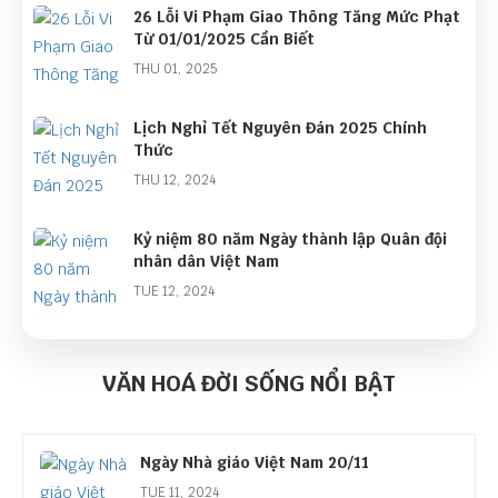
26 Lỗi Vi Phạm Giao Thông Tăng Mức Phạt
Từ 01/01/2025 Cần Biết
THU 01, 2025
Lịch Nghỉ Tết Nguyên Đán 2025 Chính
Thức
THU 12, 2024
Kỷ niệm 80 năm Ngày thành lập Quân đội
nhân dân Việt Nam
TUE 12, 2024
Ngày Cựu Chiến Binh Việt Nam 06/12
VĂN HOÁ ĐỜI SỐNG NỔI BẬT
SUN 12, 2024
Ngày Nhà giáo Việt Nam 20/11
TUE 11, 2024