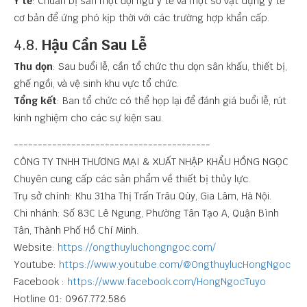
Y tế
: Chuẩn bị sẵn một đội ngũ y tế và một số vật dụng y tế
cơ bản để ứng phó kịp thời với các trường hợp khẩn cấp.
4.8.
Hậu Cần Sau Lễ
Thu dọn
: Sau buổi lễ, cần tổ chức thu dọn sân khấu, thiết bị,
ghế ngồi, và vệ sinh khu vực tổ chức.
Tổng kết
: Ban tổ chức có thể họp lại để đánh giá buổi lễ, rút
kinh nghiệm cho các sự kiện sau.
-----------------------------------------
CÔNG TY TNHH THƯƠNG MẠI & XUẤT NHẬP KHẨU HỒNG NGỌC
Chuyên cung cấp các sản phẩm về
thiết bị thủy lực.
Trụ sở chính: Khu 31ha Thị Trấn Trâu Qùy, Gia Lâm, Hà Nội.
Chi nhánh: Số 83C Lê Ngung, Phường Tân Tạo A, Quận Bình
Tân, Thành Phố Hồ Chí Minh.
Website:
https://ongthuyluchongngoc.com/
Youtube:
https://www.youtube.com/@OngthuylucHongNgoc
Facebook :
https://www.facebook.com/HongNgocTuyo
Hotline 01: 0967.772.586