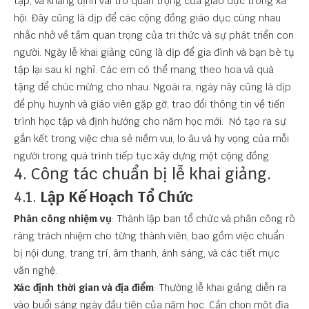
tập, và khẳng định vai trò quan trọng của giáo dục trong xã
hội. Đây cũng là dịp để các cộng đồng giáo dục cùng nhau
nhắc nhở về tầm quan trọng của tri thức và sự phát triển con
người. Ngày lễ khai giảng cũng là dịp để gia đình và bạn bè tụ
tập lại sau kì nghỉ. Các em có thể mang theo hoa và quà
tặng để chúc mừng cho nhau. Ngoài ra, ngày này cũng là dịp
để phụ huynh và giáo viên gặp gỡ, trao đổi thông tin về tiến
trình học tập và định hướng cho năm học mới. Nó tạo ra sự
gắn kết trong việc chia sẻ niềm vui, lo âu và hy vọng của mỗi
người trong quá trình tiếp tục xây dựng một cộng đồng.
4. Công tác chuẩn bị lễ khai giảng.
4.1.
Lập Kế Hoạch Tổ Chức
Phân công nhiệm vụ
: Thành lập ban tổ chức và phân công rõ
ràng trách nhiệm cho từng thành viên, bao gồm việc chuẩn
bị nội dung, trang trí, âm thanh, ánh sáng, và các tiết mục
văn nghệ.
Xác định thời gian và địa điểm
: Thường lễ khai giảng diễn ra
vào buổi sáng ngày đầu tiên của năm học. Cần chọn một địa