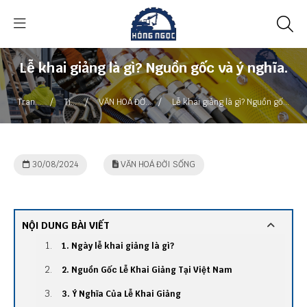
Lễ khai giảng là gì? Nguồn gốc và ý nghĩa.
/
/
/
Trang
Tin
VĂN HOÁ ĐỜI
Lễ khai giảng là gì? Nguồn gốc
chủ
tức
SỐNG
và ý nghĩa.
30/08/2024
VĂN HOÁ ĐỜI SỐNG
NỘI DUNG BÀI VIẾT
1. Ngày lễ khai giảng là gì?
2. Nguồn Gốc Lễ Khai Giảng Tại Việt Nam
3. Ý Nghĩa Của Lễ Khai Giảng