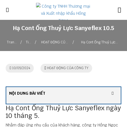
Hạ Cont Ống Thuỷ Lực Sanyeflex 10.5
/
/
/
Trang
Tin
HOẠT ĐỘNG CỦA
Hạ Cont Ống Thuỷ Lực
chủ
tức
CÔNG TY
Sanyeflex 10.5
10/05/2024
HOẠT ĐỘNG CỦA CÔNG TY
NỘI DUNG BÀI VIẾT
Hạ Cont Ống Thuỷ Lực Sanyeflex ngày
10 tháng 5.
Nhằm đáp ứng nhu cầu của khách hàng, công ty Hồng Ngọc