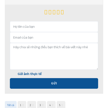
Gửi ảnh thực tế
GỬI
Tất cả
1
2
3
4
5