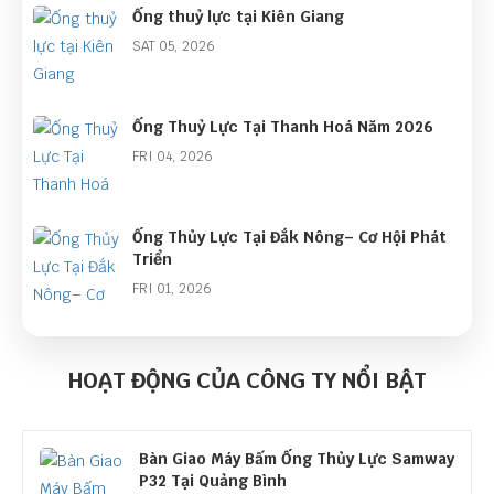
Ống thuỷ lực tại Kiên Giang
SAT 05, 2026
Ống Thuỷ Lực Tại Thanh Hoá Năm 2026
FRI 04, 2026
Ống Thủy Lực Tại Đắk Nông– Cơ Hội Phát
Triển
FRI 01, 2026
Góc Nhìn Ngành Ống Thủy Lực Năm 2026:
Cơ Hội Lớn Từ Làn Sóng Đầu Tư Công
HOẠT ĐỘNG CỦA CÔNG TY NỔI BẬT
THU 01, 2026
Bàn Giao Máy Bấm Ống Thủy Lực Samway
P32 Tại Quảng Bình