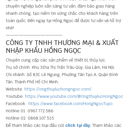
chuyên nghiệp luôn sẵn sàng tư vấn, đảm bảo giao hàng
nhanh chóng, tạo niềm tin vững chắc cho khách hàng trên
toàn quốc. Đến ngay tại Hồng Ngọc để được tư vấn và hỗ trợ
nhé!
—————————————
CÔNG TY TNHH THƯƠNG MẠI & XUẤT
NHẬP KHẨU HỒNG NGỌC
Chuyên cung cấp các sản phẩm về thiết bị thủy lực.
Trụ sở chính: Khu 31ha Thị Trấn Trâu Qùy, Gia Lâm, Hà Nội.
Chi nhánh: Số 83C Lê Ngung, Phường Tân Tạo A, Quận Bình
Tân, Thành Phố Hồ Chí Minh.
Website:
https://ongthuyluchongngoc.com/
Youtube:
https://www.youtube.com/@OngthuylucHongNgoc
Facebook :
https://www.facebook.com/HongNgocTuyo
Hotline 01: 0967.772.586
Hotline 02: 0868.107.515
Để tham khảo các loại đầu cút
click tại đây.
Tham khảo các