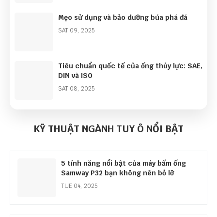
Mẹo sử dụng và bảo dưỡng búa phá đá
SAT 09, 2025
Tiêu chuẩn quốc tế của ống thủy lực: SAE,
DIN và ISO
SAT 08, 2025
Bán kính uốn cong tối thiểu của ống thủy
lực
KỸ THUẬT NGÀNH TUY Ô NỔI BẬT
MON 08, 2025
5 tính năng nổi bật của máy bấm ống
Samway P32 bạn không nên bỏ lỡ
TUE 04, 2025