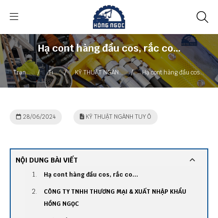
Hạ cont hàng đầu cos, rắc co...
/
/
/
Trang
Tin
KỸ THUẬT NGÀNH
Hạ cont hàng đầu cos,
chủ
tức
TUY Ô
rắc co...
28/06/2024
KỸ THUẬT NGÀNH TUY Ô
NỘI DUNG BÀI VIẾT
Hạ cont hàng đầu cos, rắc co...
CÔNG TY TNHH THƯƠNG MẠI & XUẤT NHẬP KHẨU
HỒNG NGỌC