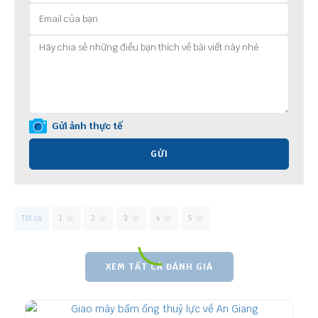
Gửi ảnh thực tế
GỬI
Tất cả
1
2
3
4
5
XEM TẤT CẢ ĐÁNH GIÁ