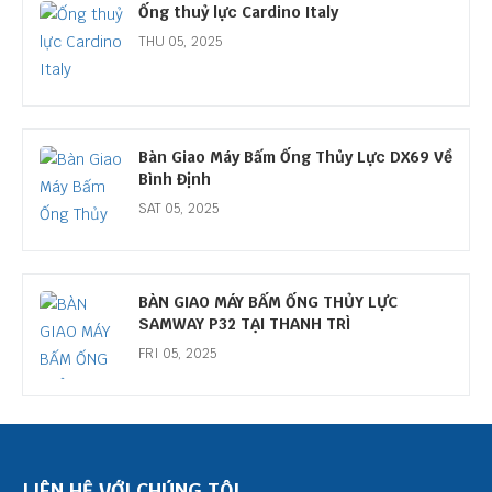
Ống thuỷ lực Cardino Italy
THU 05, 2025
Bàn Giao Máy Bấm Ống Thủy Lực DX69 Về
Bình Định
SAT 05, 2025
BÀN GIAO MÁY BẤM ỐNG THỦY LỰC
SAMWAY P32 TẠI THANH TRÌ
FRI 05, 2025
LIÊN HỆ VỚI CHÚNG TÔI