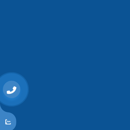
0868107515