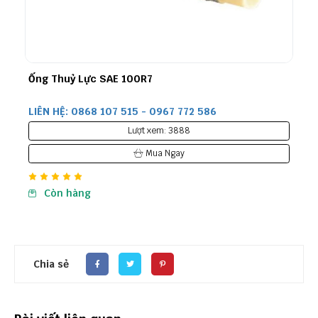
Giao máy bấm ống thuỷ lực về An Giang
LIÊN HỆ: 0868 107 515 - 0967 772 586
Lượt xem: 3555
Mua Ngay
Còn hàng
Chia sẻ