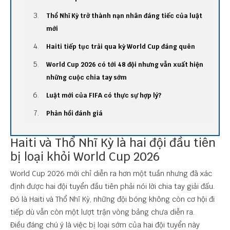
Thổ Nhĩ Kỳ trở thành nạn nhân đáng tiếc của luật
mới
Haiti tiếp tục trải qua kỳ World Cup đáng quên
World Cup 2026 có tới 48 đội nhưng vẫn xuất hiện
những cuộc chia tay sớm
Luật mới của FIFA có thực sự hợp lý?
Phản hồi đánh giá
Haiti và Thổ Nhĩ Kỳ là hai đội đầu tiên
bị loại khỏi World Cup 2026
World Cup 2026 mới chỉ diễn ra hơn một tuần nhưng đã xác
định được hai đội tuyển đầu tiên phải nói lời chia tay giải đấu.
Đó là Haiti và Thổ Nhĩ Kỳ, những đội bóng không còn cơ hội đi
tiếp dù vẫn còn một lượt trận vòng bảng chưa diễn ra.
Điều đáng chú ý là việc bị loại sớm của hai đội tuyển này