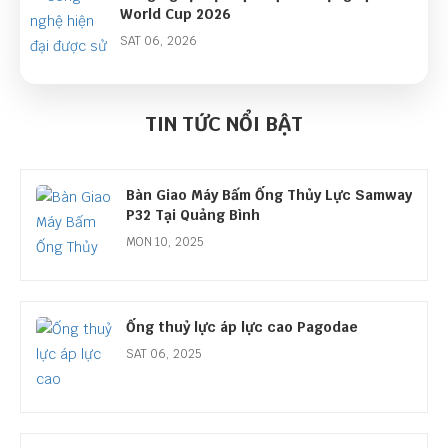
World Cup 2026
SAT 06, 2026
Công Nghệ VAR World Cup 2026
TIN TỨC NỔI BẬT
WED 06, 2026
Bàn Giao Máy Bấm Ống Thủy Lực Samway
P32 Tại Quảng Bình
MON 10, 2025
Ống thuỷ lực áp lực cao Pagodae
SAT 06, 2025