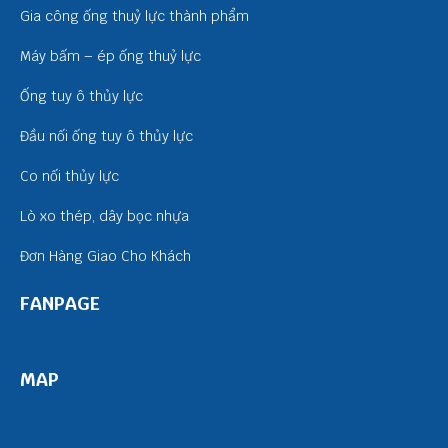
Gia công ống thuỷ lực thành phẩm
Máy bấm – ép ống thuỷ lực
Ống tuy ô thủy lực
Đầu nối ống tuy ô thủy lực
Co nối thủy lực
Lò xo thép, dây bọc nhựa
Đơn Hàng Giao Cho Khách
FANPAGE
MAP