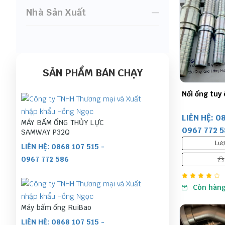
Nhà Sản Xuất
SẢN PHẨM BÁN CHẠY
Nối ống tuy 
LIÊN HỆ: 0
MÁY BẤM ỐNG THỦY LỰC
0967 772 
SAMWAY P32Q
Lượ
LIÊN HỆ: 0868 107 515 -
0967 772 586
Còn hàn
Máy bấm ống RuiBao
LIÊN HỆ: 0868 107 515 -