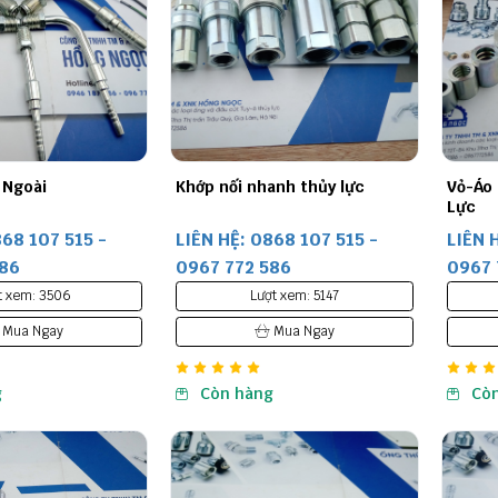
 Ngoài
Khớp nối nhanh thủy lực
Vỏ-Áo
Lực
868 107 515 -
LIÊN HỆ: 0868 107 515 -
LIÊN 
586
0967 772 586
0967 
t xem: 3506
Lượt xem: 5147
Mua Ngay
Mua Ngay
g
Còn hàng
Cò