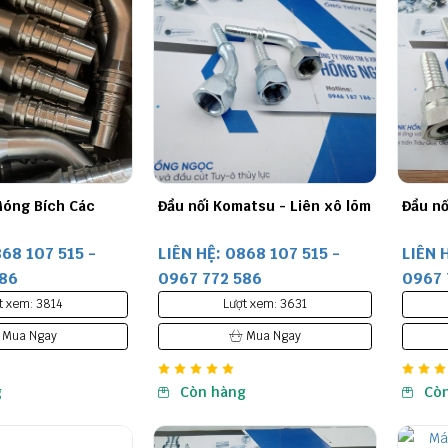
Móng Bích Các
Đầu nối Komatsu - Liên xô lõm
Đầu nố
868 107 515 -
LIÊN HỆ: 0868 107 515 -
LIÊN 
586
0967 772 586
0967 
t xem: 3814
Lượt xem: 3631
Mua Ngay
Mua Ngay
g
Còn hàng
Cò