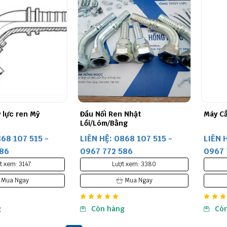
 lực ren Mỹ
Đầu Nối Ren Nhật
Máy Cắ
Lồi/Lõm/Bằng
868 107 515 -
LIÊN HỆ: 0868 107 515 -
LIÊN 
586
0967 772 586
0967 
t xem: 3147
Lượt xem: 3380
Mua Ngay
Mua Ngay
g
Còn hàng
Cò