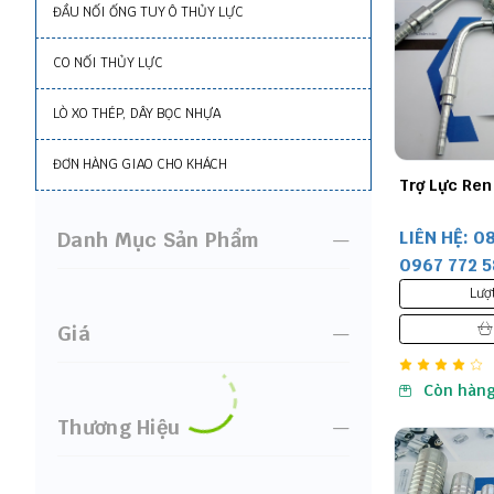
ĐẦU NỐI ỐNG TUY Ô THỦY LỰC
CO NỐI THỦY LỰC
LÒ XO THÉP, DÂY BỌC NHỰA
ĐƠN HÀNG GIAO CHO KHÁCH
Trợ Lực Ren
LIÊN HỆ: 0
Danh Mục Sản Phẩm
0967 772 
Lượ
Giá
Còn hàn
Thương Hiệu