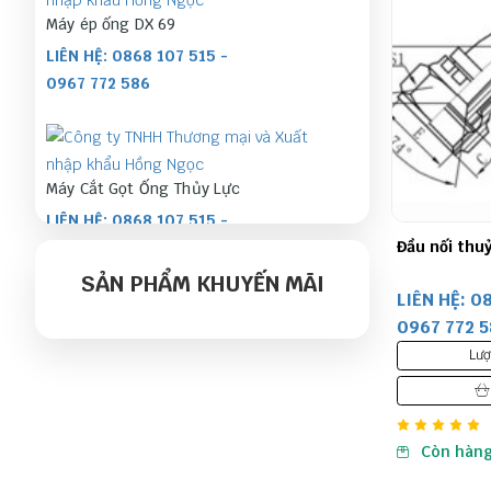
Máy ép ống DX 69
LIÊN HỆ: 0868 107 515 -
0967 772 586
Máy Cắt Gọt Ống Thủy Lực
LIÊN HỆ: 0868 107 515 -
Đầu nối thuỷ
0967 772 586
SẢN PHẨM KHUYẾN MÃI
LIÊN HỆ: 0
0967 772 
Máy bấm ống RuiBao
Lượ
LIÊN HỆ: 0868 107 515 -
0967 772 586
Còn hàn
Ống Inox Ruột Gà