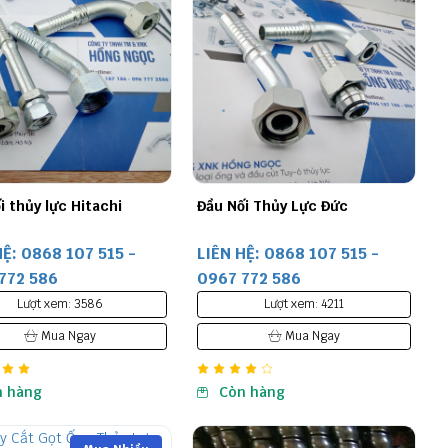
i thủy lực Hitachi
Đầu Nối Thủy Lực Đức
HỆ: 0868 107 515 -
LIÊN HỆ: 0868 107 515 -
772 586
0967 772 586
Lượt xem: 3586
Lượt xem: 4211
Mua Ngay
Mua Ngay
n hàng
Còn hàng