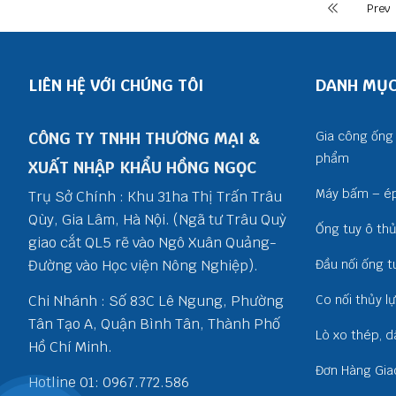
LIÊN HỆ: 0868 107 515 -
Prev
0967 772 586
LIÊN HỆ VỚI CHÚNG TÔI
DANH MỤ
CÔNG TY TNHH THƯƠNG MẠI &
Gia công ống 
phẩm
XUẤT NHẬP KHẨU HỒNG NGỌC
Máy bấm – ép
Trụ Sở Chính : Khu 31ha Thị Trấn Trâu
Qùy, Gia Lâm, Hà Nội. (Ngã tư Trâu Quỳ
Ống tuy ô thủ
giao cắt QL5 rẽ vào Ngô Xuân Quảng-
Đường vào Học viện Nông Nghiệp).
Đầu nối ống t
Chi Nhánh : Số 83C Lê Ngung, Phường
Co nối thủy l
Tân Tạo A, Quận Bình Tân, Thành Phố
Lò xo thép, 
Hồ Chí Minh.
Đơn Hàng Gia
Hotline 01: 0967.772.586