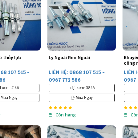
ô thủy lực
Ly Ngoài Ren Ngoài
Khuyê
công 
868 107 515 -
LIÊN HỆ: 0868 107 515 -
LIÊN 
586
0967 772 586
0967 
t xem: 4146
Lượt xem: 3846
Mua Ngay
Mua Ngay
g
Còn hàng
Cò