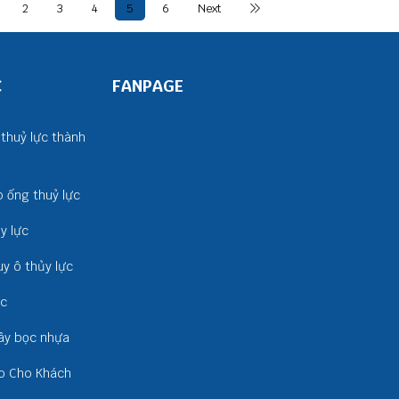
2
3
4
5
6
Next
C
FANPAGE
thuỷ lực thành
 ống thuỷ lực
y lực
uy ô thủy lực
ực
dây bọc nhựa
o Cho Khách