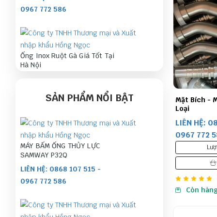
0967 772 586
Ống Inox Ruột Gà Giá Tốt Tại
Hà Nội
LIÊN HỆ: 0868 107 515 -
0967 772 586
SẢN PHẨM NỔI BẬT
Mặt Bích - 
Loại
LIÊN HỆ: 0
0967 772 
Máy bấm ống thuỷ lực DX68
MÁY BẤM ỐNG THỦY LỰC
Lượ
LIÊN HỆ: 0868 107 515 -
SAMWAY P32Q
0967 772 586
LIÊN HỆ: 0868 107 515 -
0967 772 586
Còn hàn