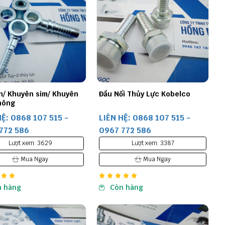
n/ Khuyên sim/ Khuyên
Đầu Nối Thủy Lực Kobelco
nông
HỆ: 0868 107 515 -
LIÊN HỆ: 0868 107 515 -
772 586
0967 772 586
Lượt xem: 3629
Lượt xem: 3387
Mua Ngay
Mua Ngay
n hàng
Còn hàng