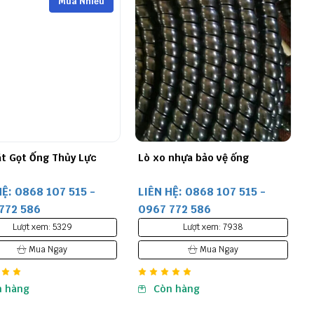
Mua Nhiều
t Gọt Ống Thủy Lực
Lò xo nhựa bảo vệ ống
HỆ: 0868 107 515 -
LIÊN HỆ: 0868 107 515 -
772 586
0967 772 586
Lượt xem: 5329
Lượt xem: 7938
Mua Ngay
Mua Ngay
n hàng
Còn hàng