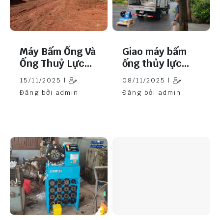
Máy Bấm Ống Và
Giao máy bấm
Ống Thuỷ Lực
ống thủy lực
Tại Lâm Đồng
Samway P32 về
15/11/2025 |
08/11/2025 |
Hải Dương
Đăng bởi admin
Đăng bởi admin