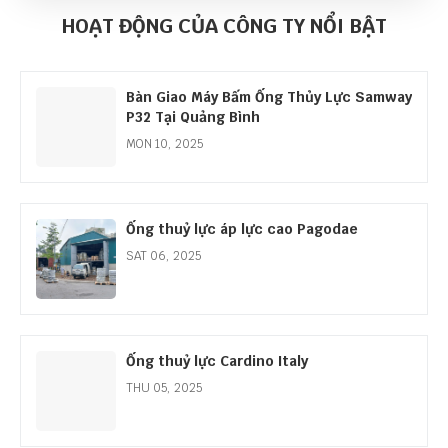
Cơ Hội Lớn Từ Làn Sóng Đầu Tư Công
HOẠT ĐỘNG CỦA CÔNG TY NỔI BẬT
THU 01, 2026
Bàn Giao Máy Bấm Ống Thủy Lực Samway
P32 Tại Quảng Bình
MON 10, 2025
Ống thuỷ lực áp lực cao Pagodae
SAT 06, 2025
Ống thuỷ lực Cardino Italy
THU 05, 2025