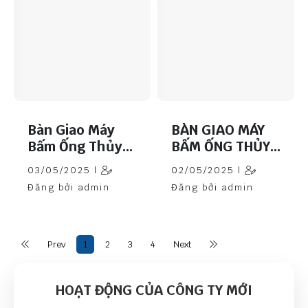
Bàn Giao Máy
BÀN GIAO MÁY
Bấm Ống Thủy
BẤM ỐNG THỦY
Lực DX69 Về
LỰC SAMWAY
03/05/2025 |
02/05/2025 |
Bình Định
P32 TẠI THANH
Đăng bởi admin
Đăng bởi admin
TRÌ
Prev
1
2
3
4
Next
HOẠT ĐỘNG CỦA CÔNG TY MỚI