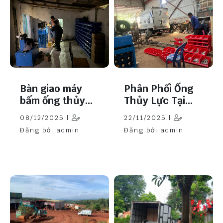
Bàn giao máy
Phân Phối Ống
bấm ống thủy
Thủy Lực Tại
lực Samway P32
Đắk Lắk
08/12/2025 |
22/11/2025 |
cho đơn vị nền
Đăng bởi admin
Đăng bởi admin
móng