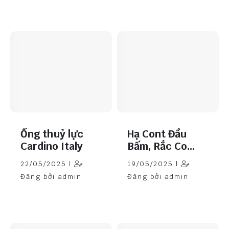
Ống thuỷ lực
Hạ Cont Đầu
Cardino Italy
Bấm, Rắc Co
Thuỷ Lực Tại
22/05/2025 |
19/05/2025 |
Kho Hồng Ngọc
Đăng bởi admin
Đăng bởi admin