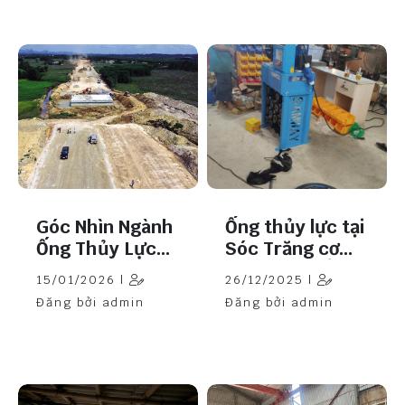
Góc Nhìn Ngành
Ống thủy lực tại
Ống Thủy Lực
Sóc Trăng cơ
Năm 2026: Cơ
hội phát triển
15/01/2026 |
26/12/2025 |
Hội Lớn Từ Làn
Đăng bởi admin
Đăng bởi admin
Sóng Đầu Tư
Công