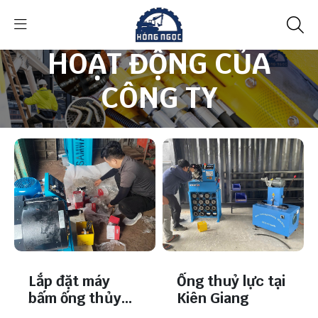
HOẠT ĐỘNG CỦA
CÔNG TY
/
/
Trang chủ
Tin tức
HOẠT ĐỘNG CỦA CÔNG TY
Lắp đặt máy
Ống thuỷ lực tại
bấm ống thủy
Kiên Giang
lực tại Cần Thơ